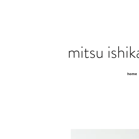
mitsu ishik
home