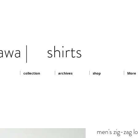
awa | shirts
collection
archives
shop
More
men's zig-zag lo