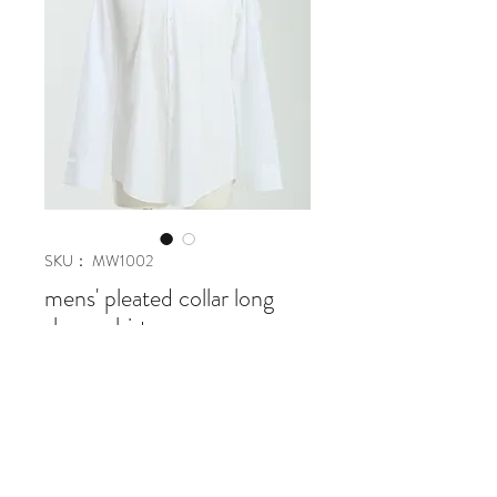
SKU： MW1002
mens' pleated collar long
sleeve shirt
価
￥32,500
格
在庫なし
cotton 100%