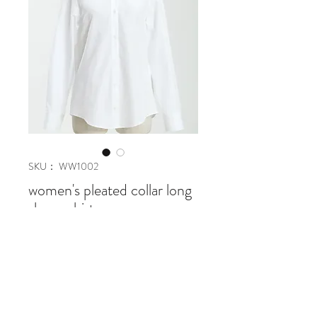
SKU： WW1002
women's pleated collar long
sleeve shirt
価
￥37,800
格
在庫なし
cotton 100%