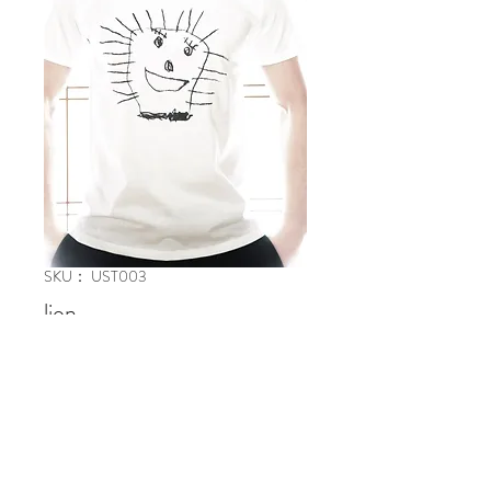
SKU： UST003
lion
価
￥6,500
格
在庫なし
cotton 100%
printed in Japan